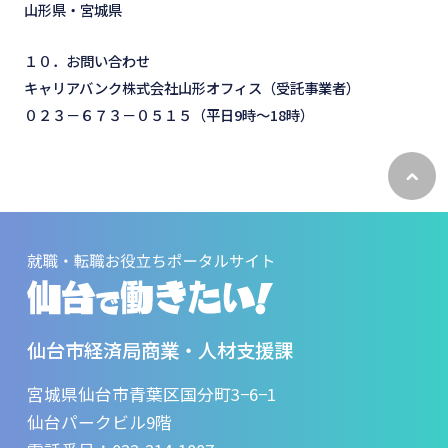
山形県・宮城県
１０．お問い合わせ
キャリアバンク株式会社山形オフィス（受託事業者）
０２３－６７３－０５１５（平日9時～18時）
ペ
ー
ジ
ト
ッ
プ
へ
戻
る
仙台市経済局商業・人材支援課
宮城県仙台市青葉区国分町3−6−1
仙台パークビル9階