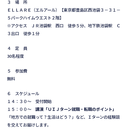
３ 場 所
ＥＬＬＡＲＥ（エルアール）【東京都豊島区西池袋３－３１－
５パークハイムウエスト２階】
※アクセス ＪＲ池袋駅 西口 徒歩５分、地下鉄池袋駅 Ｃ
３出口 徒歩１分
４ 定 員
30名程度
５ 参加費
無料
６ スケジュール
１４：３０～ 受付開始
１５：００～
講演「ＵＩＪターン就職・転職のポイント」
「地方での就職って？生活はどう？」など、Ｉターンの経験談
を交えてお届けします。