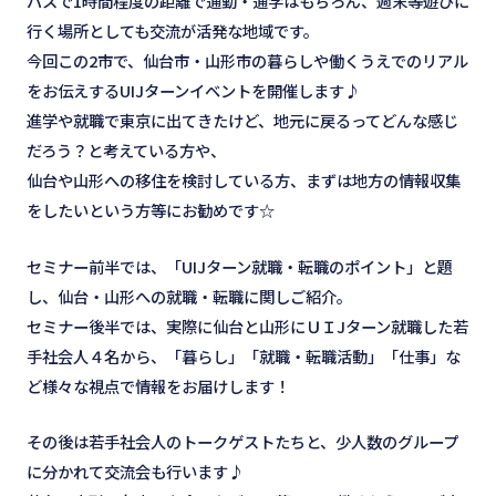
バスで1時間程度の距離で通勤・通学はもちろん、週末等遊びに
行く場所としても交流が活発な地域です。
今回この2市で、仙台市・山形市の暮らしや働くうえでのリアル
をお伝えするUIJターンイベントを開催します♪
進学や就職で東京に出てきたけど、地元に戻るってどんな感じ
だろう？と考えている方や、
仙台や山形への移住を検討している方、まずは地方の情報収集
をしたいという方等にお勧めです☆
セミナー前半では、「UIJターン就職・転職のポイント」と題
し、仙台・山形への就職・転職に関しご紹介。
セミナー後半では、実際に仙台と山形にＵＩJターン就職した若
手社会人４名から、「暮らし」「就職・転職活動」「仕事」な
ど様々な視点で情報をお届けします！
その後は若手社会人のトークゲストたちと、少人数のグループ
に分かれて交流会も行います♪