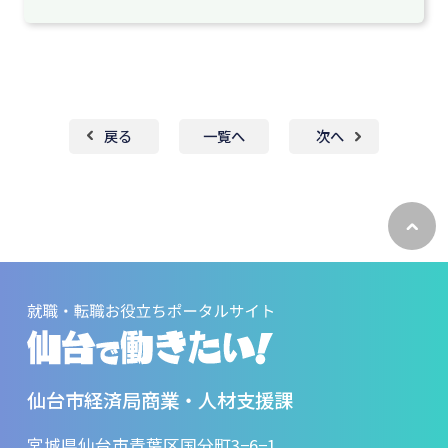
戻る
一覧へ
次へ
ペ
ー
ジ
ト
ッ
プ
へ
戻
る
仙台市経済局商業・人材支援課
宮城県仙台市青葉区国分町3−6−1