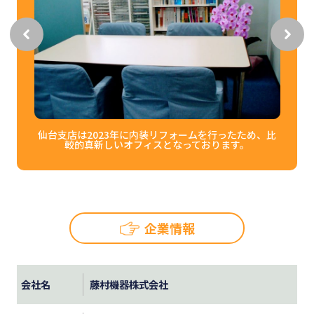
仙台支店は2023年に内装リフォームを行ったため、比
都度
較的真新しいオフィスとなっております。
企業情報
会社名
藤村機器株式会社