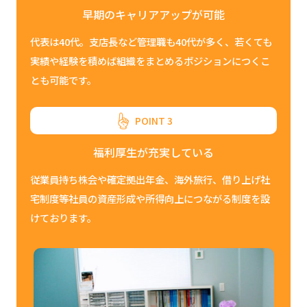
早期のキャリアアップが可能
代表は40代。支店長など管理職も40代が多く、若くても
実績や経験を積めば組織をまとめるポジションにつくこ
とも可能です。
POINT 3
福利厚生が充実している
従業員持ち株会や確定拠出年金、海外旅行、借り上げ社
宅制度等社員の資産形成や所得向上につながる制度を設
けております。