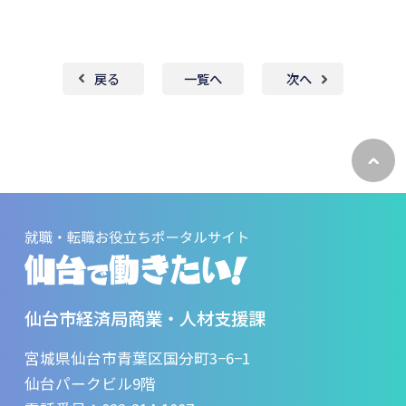
戻る
一覧へ
次へ
ペ
ー
ジ
ト
ッ
プ
へ
戻
る
仙台市経済局商業・人材支援課
宮城県仙台市青葉区国分町3−6−1
仙台パークビル9階